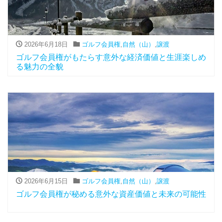
2026年6月18日
ゴルフ会員権
,
自然（山）
,
譲渡
ゴルフ会員権がもたらす意外な経済価値と生涯楽しめ
る魅力の全貌
2026年6月15日
ゴルフ会員権
,
自然（山）
,
譲渡
ゴルフ会員権が秘める意外な資産価値と未来の可能性