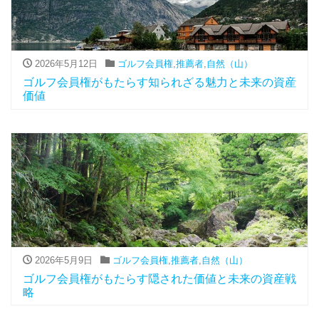
2026年5月12日
ゴルフ会員権
,
推薦者
,
自然（山）
ゴルフ会員権がもたらす知られざる魅力と未来の資産
価値
2026年5月9日
ゴルフ会員権
,
推薦者
,
自然（山）
ゴルフ会員権がもたらす隠された価値と未来の資産戦
略