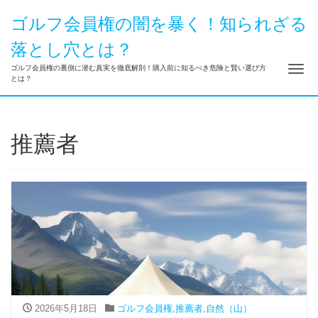
ゴルフ会員権の闇を暴く！知られざる
落とし穴とは？
ナ
ゴルフ会員権の裏側に潜む真実を徹底解剖！購入前に知るべき危険と賢い選び方
とは？
推薦者
2026年5月18日
ゴルフ会員権
,
推薦者
,
自然（山）